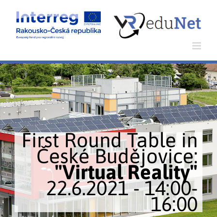
Skip
to
content
First Round Table in
České Budějovice:
"Virtual Reality"
22.6.2021 - 14:00-
16:00