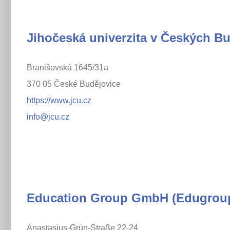
Jihočeská univerzita v Českých Bu
Branišovská 1645/31a
370 05 České Budějovice
https://www.jcu.cz
info@jcu.cz
Education Group GmbH (Edugrou
Anastasius-Grün-Straße 22-24