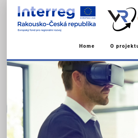
Skip
to
content
Home
O projek