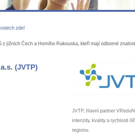
nostech zde!
 jižních Čech a Horního Rakouska, kteří mají odborné znalosti
a.s. (JVTP)
JVTP, hlavní partner VReduN
intenzity, kvality a rychlosti
regionu.