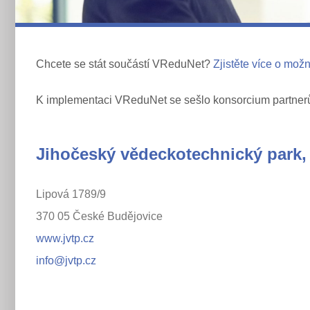
Chcete se stát součástí VReduNet?
Zjistěte více o mož
K implementaci VReduNet se sešlo konsorcium partnerů z
Jihočeský vědeckotechnický park, 
Lipová 1789/9
370 05 České Budějovice
www.jvtp.cz
info@jvtp.cz