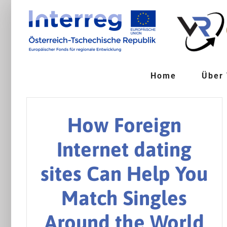
Zum
Inhalt
springen
Home
Über
How Foreign
Internet dating
sites Can Help You
Match Singles
Around the World