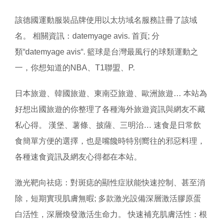
該德國運動服裝品牌使用以太坊域名服務註冊了該域
名。 相關資訊：datemyage avis. 首頁; 分
類“datemyage avis“. 籃球是台灣最風行的球類運動之
一，你想知道的NBA、T1聯盟、P.
日本旅遊、韓國旅遊、東南亞旅遊、歐洲旅遊… 本站為
好想出國旅遊的你整理了各種海外旅遊資訊與網友不藏
私心得。 漢堡、薯條、披薩、三明治… 速食是日常飲
食簡單方便的選擇，也是嘴饞時特別嚮往的邪惡料理，
各種速食資訊及網友心得都在本站。
激光靶向祛痣：對斑痣的顯性症狀能快速控制、甚至消
除，短期實現肌膚無暇; 多款激光設備深層激活膠原蛋
白活性，深層煥發激活生命力。 快速補充肌膚活性：根