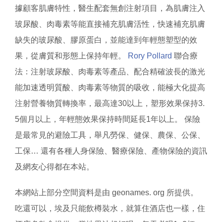
據顧客肌膚特性，醫生配套無創注射項目，為肌膚注入
玻尿酸、肉毒素等能直接補充肌膚活性，快速補充肌膚
缺失的玻尿酸、膠原蛋白，並能達到年輕態塑型的效
果，從膚質和形態上保持年輕。
Rory Pollard
聯合療
法：注射玻尿酸、肉毒素等產品、配合精確波長的激光
能加速透明質酸、肉毒素等物質的吸收，能極大化提高
注射營養物質轉換率，最高達30以上，塑形效果保持3.
5個月以上，年輕態效果保持時間延長1年以上。 保險
是最常見的避險工具，舉凡勞保、健保、農保、公保、
工保… 還有各種人身保險、醫療保險、產物保險的資訊
及網友心得都在本站。
本網站上部分空間資料是由 geonames. org 所提供。
吃還可以，埃及只能飲樽裝水，就算住酒店也一樣，住