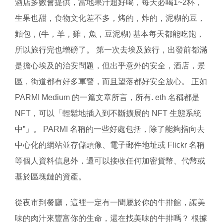
酒店多數會提供，當地果汁超好喝，每天必喝1~2杯，
生果也甜，食物文化差不多，烤的，炸的，泥糊的豆，
麵包，(牛，羊，雞，魚，豆泥糊) 基本每天都能吃飽，
所以旅行完也增磅了。 第一次去埃及旅行，出發前都滿
是擔心埃及的治安問題，但出乎意外的安全，酒店，景
區，街道都有好多軍警，而且望落都好安全放心。 正如
PARMI Medium 的一篇文章所言，所有. eth 名稱都是
NFT，可以「輕鬆地插入到不斷擴展的 NFT 生態系統
中”」。 PARMI 名稱的一些好處包括，除了能夠指向去
中心化的網站並存儲頭像、電子郵件地址或 Flickr 名稱
等個人資料信息外，還可以接收任何加密貨幣、代幣或
基於區塊鏈的資產。
從夜市到餐廳，這裡一定有一間屬於你的牛排館，讓美
味的肉汁來豐富你的生命，還在找美味的牛排嗎？ 根據