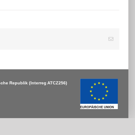
E-
Mail
sche Republik
(Interreg ATCZ256)