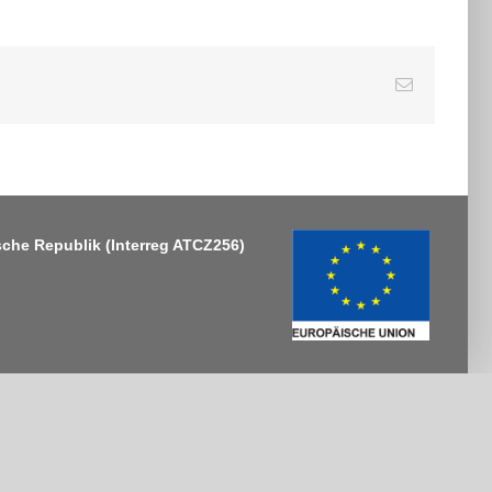
E-
Mail
sche Republik
(Interreg ATCZ256)